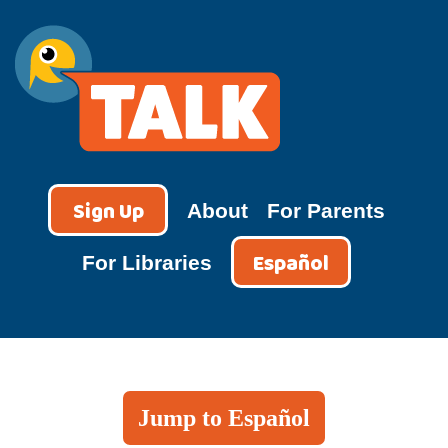
Skip
to
content
TALK
Sign Up
About
For Parents
Español
For Libraries
Jump to Español