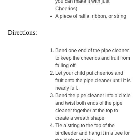
you can make it with just
Cheerios)
A piece of raffia, ribbon, or string
Directions:
Bend one end of the pipe cleaner
to keep the cheerios and fruit from
falling off.
Let your child put cheerios and
fruit onto the pipe cleaner until it is
nearly full.
Bend the pipe cleaner into a circle
and twist both ends of the pipe
cleaner together at the top to
create a wreath shape.
Tie a string to the top of the
birdfeeder and hang it in a tree for